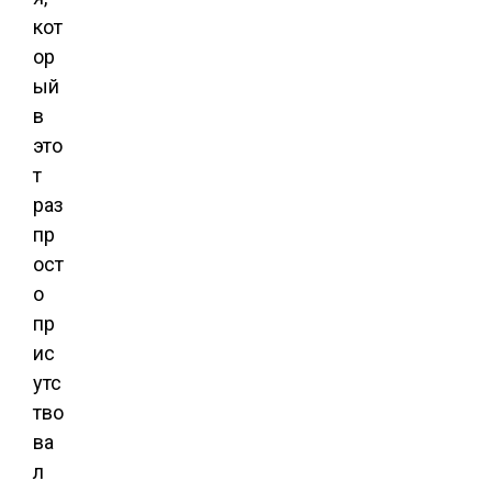
кот
ор
ый
в
это
т
раз
пр
ост
о
пр
ис
утс
тво
ва
л