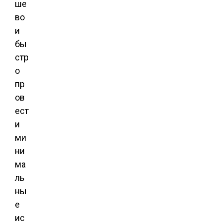
ше
во
и
бы
стр
о
пр
ов
ест
и
ми
ни
ма
ль
ны
е
ис