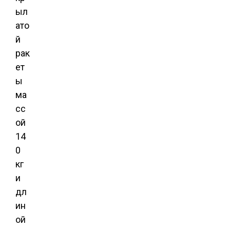
ыл
ато
й
рак
ет
ы
ма
сс
ой
14
0
кг
и
дл
ин
ой