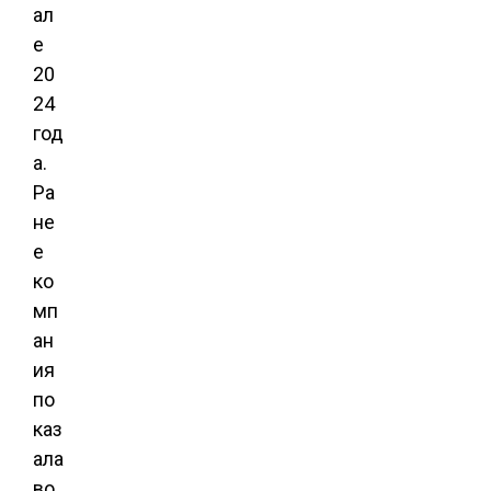
ал
е
20
24
год
а.
Ра
не
е
ко
мп
ан
ия
по
каз
ала
во