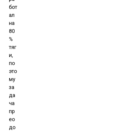
бот
ал
на
80
%
тяг
и,
по
это
му
за
да
ча
пр
ео
до