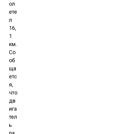
ол
ете
л
16,
1
км.
Со
об
ща
етс
я,
что
дв
ига
тел
ь
ра