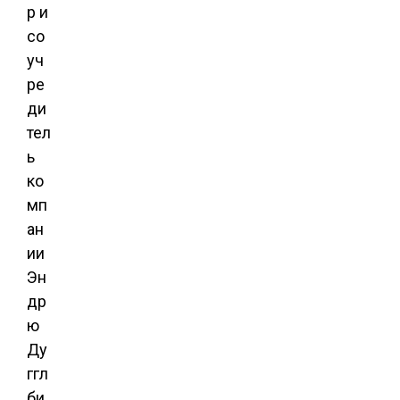
р и
со
уч
ре
ди
тел
ь
ко
мп
ан
ии
Эн
др
ю
Ду
ггл
би