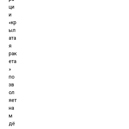
ци
и
«кр
ыл
ата
я
рак
ета
»
по
зв
ол
яет
на
м
дё