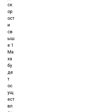
ск
ор
ост
и
св
ыш
е 1
Ма
ха
бу
де
т
ос
ущ
ест
вл