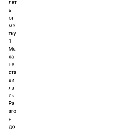
лет
ь
от
ме
тку
1
Ма
ха
не
ста
ви
ла
сь.
Ра
зго
н
до