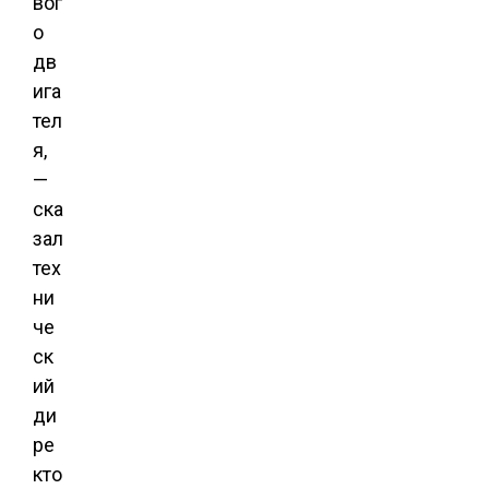
вог
о
дв
ига
тел
я,
—
ска
зал
тех
ни
че
ск
ий
ди
ре
кто