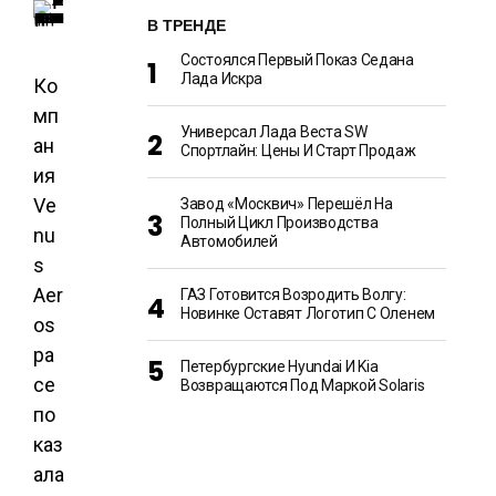
В ТРЕНДЕ
Состоялся Первый Показ Седана
Лада Искра
Ко
мп
Универсал Лада Веста SW
ан
Спортлайн: Цены И Старт Продаж
ия
Ve
Завод «Москвич» Перешёл На
Полный Цикл Производства
nu
Автомобилей
s
Aer
ГАЗ Готовится Возродить Волгу:
Новинке Оставят Логотип С Оленем
os
pa
Петербургские Hyundai И Kia
ce
Возвращаются Под Маркой Solaris
по
каз
ала