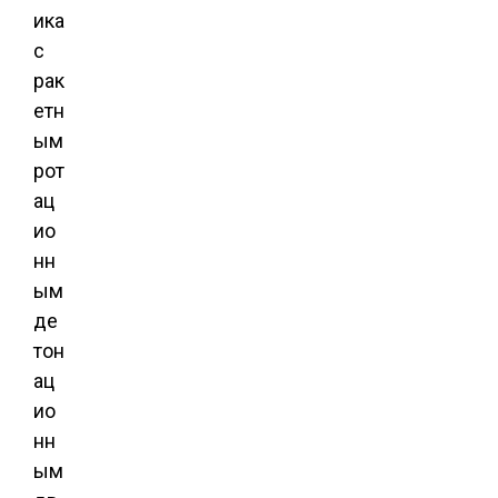
ика
с
рак
етн
ым
рот
ац
ио
нн
ым
де
тон
ац
ио
нн
ым