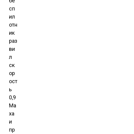
бе
сп
ил
отн
ик
раз
ви
л
ск
ор
ост
ь
0,9
Ма
ха
и
пр