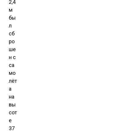
2,4
м
бы
л
сб
ро
ше
н с
са
мо
лёт
а
на
вы
сот
е
37