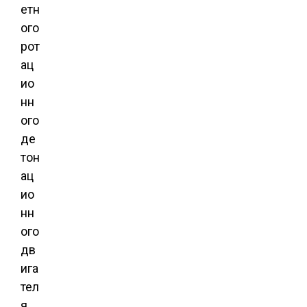
етн
ого
рот
ац
ио
нн
ого
де
тон
ац
ио
нн
ого
дв
ига
тел
я,