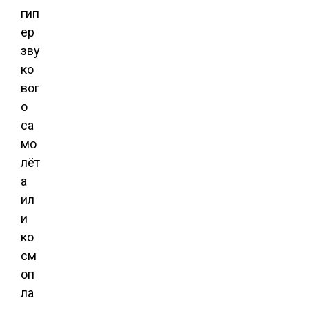
гип
ер
зву
ко
вог
о
са
мо
лёт
а
ил
и
ко
см
оп
ла