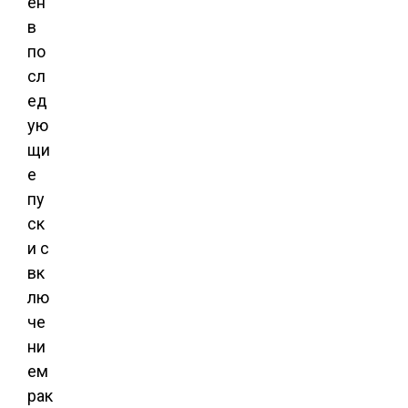
ён
в
по
сл
ед
ую
щи
е
пу
ск
и с
вк
лю
че
ни
ем
рак