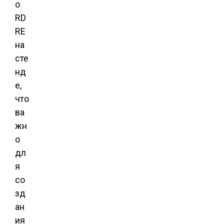
о
RD
RE
на
сте
нд
е,
что
ва
жн
о
дл
я
со
зд
ан
ия