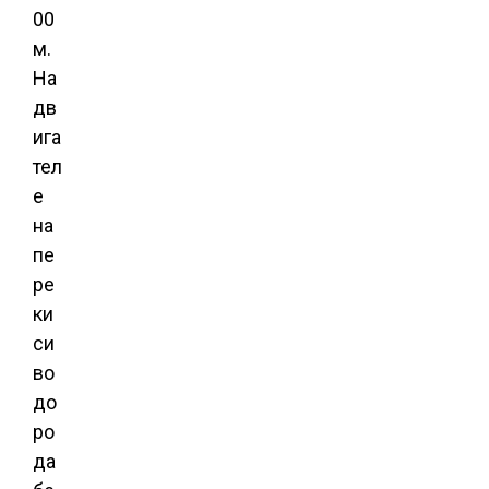
00
м.
На
дв
ига
тел
е
на
пе
ре
ки
си
во
до
ро
да