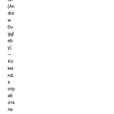
(An
dre
w
Du
ggl
eb
y).
—
Ко
ма
нд
а
отр
аб
ота
ла