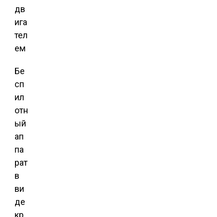
Бе
сп
ил
отн
ый
ап
па
рат
в
ви
де
кр