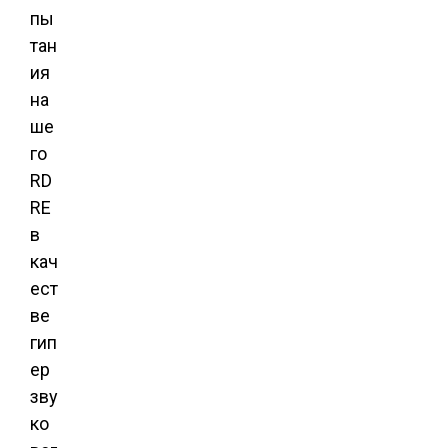
пы
тан
ия
на
ше
го
RD
RE
в
кач
ест
ве
гип
ер
зву
ко