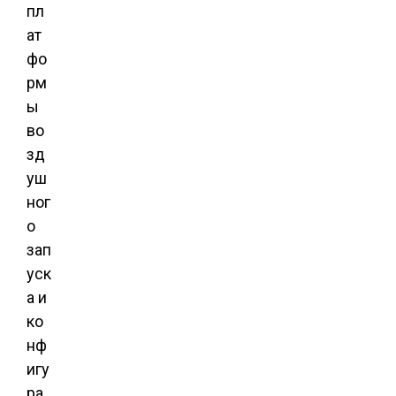
пл
ат
фо
рм
ы
во
зд
уш
ног
о
зап
уск
а и
ко
нф
игу
ра