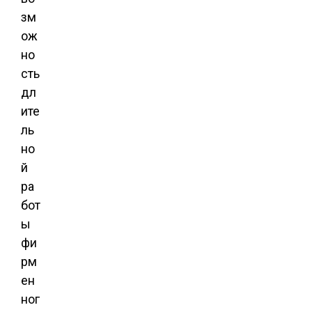
зм
ож
но
сть
дл
ите
ль
но
й
ра
бот
ы
фи
рм
ен
ног