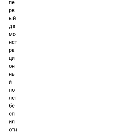
пе
рв
ый
де
мо
нст
ра
ци
он
ны
й
по
лёт
бе
сп
ил
отн