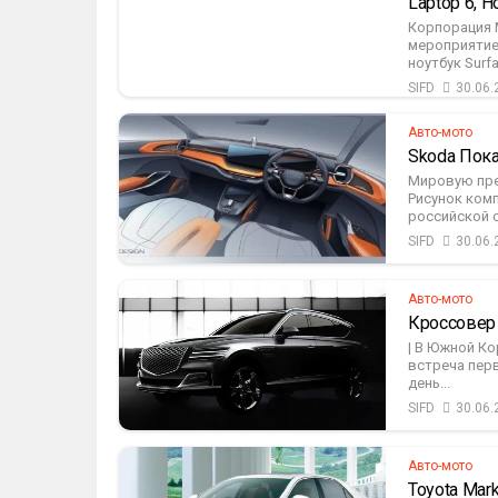
Laptop 6, 
Корпорация 
мероприятие
ноутбук Surf
SIFD
30.06.
Авто-мото
Skoda Пок
Мировую пре
Рисунок ком
российской с
SIFD
30.06.
Авто-мото
Кроссовер 
| В Южной К
встреча пер
день...
SIFD
30.06.
Авто-мото
Toyota Mar