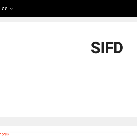
ГИИ
SIFD
логии