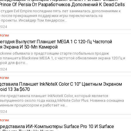
Prince Of Persia От Разработчиков Дополнений К Dead Cells
студия Evil Empire последние пять лет занималась дополнениями к
но после прекращения поддержки игры переключилась на
проекты. Инсайдер Том Хендерсон...
2024
логии
Сегодня Выпустит Планшет MEGA 1 С 120-Гц Частотой
я Экрана И 50-Мп Камерой
ackview объявила о предстоящем старте глобальных продаж
 планшета Blackview MEGA 1, с частотой обновления экрана 120 Гц и
рой для фото...
2024
логии
ставила Планшет InkNoteX Color С 10″ Цветным Экраном
roid 13 За $670
me представила планшет InkNoteX Color, который является
ыпущенного около года назад InkNote Color Plus. Новинка оснащена
менным процессором и работает на...
2024
логии
Представила ИИ-Компьютеры Surface Pro 10 И Surface