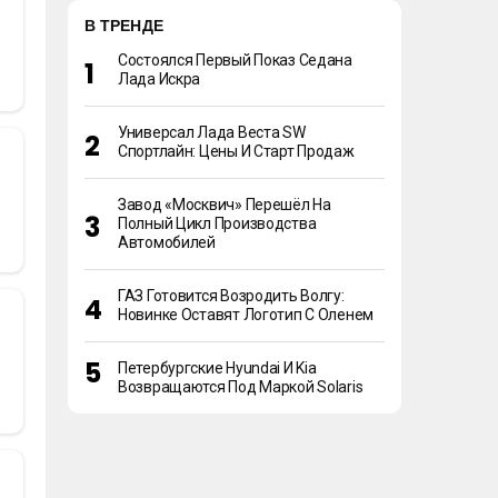
В ТРЕНДЕ
Состоялся Первый Показ Седана
Лада Искра
Универсал Лада Веста SW
Спортлайн: Цены И Старт Продаж
Завод «Москвич» Перешёл На
Полный Цикл Производства
Автомобилей
ГАЗ Готовится Возродить Волгу:
Новинке Оставят Логотип С Оленем
Петербургские Hyundai И Kia
Возвращаются Под Маркой Solaris