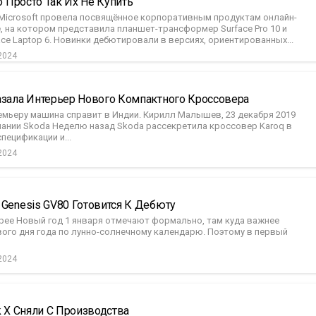
Но Просто Так Их Не Купить
Microsoft провела посвящённое корпоративным продуктам онлайн-
, на котором представила планшет-трансформер Surface Pro 10 и
ace Laptop 6. Новинки дебютировали в версиях, ориентированных...
2024
азала Интерьер Нового Компактного Кроссовера
мьеру машина справит в Индии. Кирилл Малышев, 23 декабря 2019
пании Skoda Неделю назад Skoda рассекретила кроссовер Karoq в
пецификации и...
2024
Genesis GV80 Готовится К Дебюту
орее Новый год 1 января отмечают формально, там куда важнее
вого дня года по лунно-солнечному календарю. Поэтому в первый
2024
k X Сняли С Производства