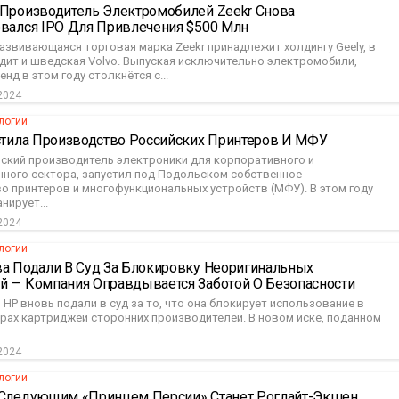
 Производитель Электромобилей Zeekr Снова
овался IPO Для Привлечения $500 Млн
азвивающаяся торговая марка Zeekr принадлежит холдингу Geely, в
дит и шведская Volvo. Выпуская исключительно электромобили,
енд в этом году столкнётся с...
2024
логии
устила Производство Российских Принтеров И МФУ
ийский производитель электроники для корпоративного и
нного сектора, запустил под Подольском собственное
о принтеров и многофункциональных устройств (МФУ). В этом году
нирует...
2024
логии
ва Подали В Суд За Блокировку Неоригинальных
й — Компания Оправдывается Заботой О Безопасности
HP вновь подали в суд за то, что она блокирует использование в
ерах картриджей сторонних производителей. В новом иске, поданном
2024
логии
 Следующим «Принцем Персии» Станет Роглайт-Экшен