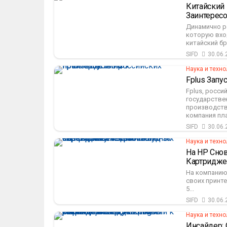
Китайский
Заинтерес
Динамично р
которую вхо
китайский бр
SIFD
30.06.
Наука и техно
Fplus Зап
Fplus, росс
государстве
производств
компания пла
SIFD
30.06.
Наука и техно
На HP Сно
Картридже
На компанию 
своих принт
5...
SIFD
30.06.
Наука и техно
Инсайдер: