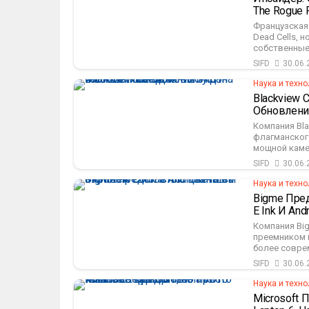
The Rogue 
Французская 
Dead Cells, 
собственные 
SIFD
30.06.
Наука и техно
Blackview 
Обновлени
Компания Bl
флагманского
мощной каме
SIFD
30.06.
Наука и техно
Bigme Пред
E Ink И And
Компания Big
преемником в
более совре
SIFD
30.06.
Наука и техно
Microsoft 