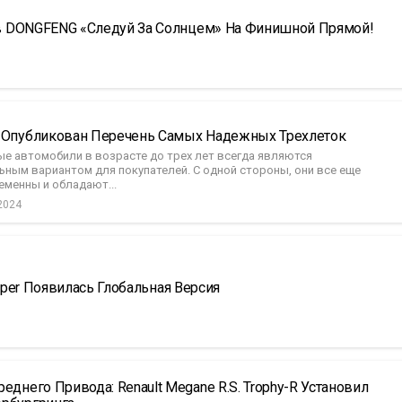
в DONGFENG «Следуй За Солнцем» На Финишной Прямой!
 Опубликован Перечень Самых Надежных Трехлеток
ые автомобили в возрасте до трех лет всегда являются
ьным вариантом для покупателей. С одной стороны, они все еще
еменны и обладают...
2024
sper Появилась Глобальная Версия
еднего Привода: Renault Megane R.S. Trophy-R Установил