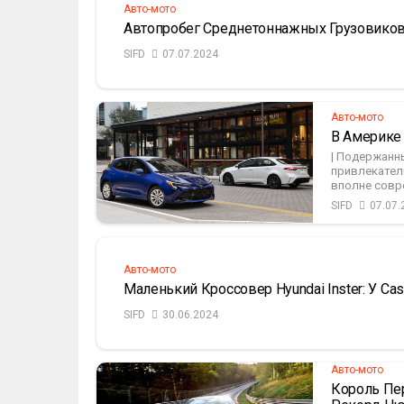
Авто-мото
Автопробег Среднетоннажных Грузовико
SIFD
07.07.2024
Авто-мото
В Америке
| Подержанн
привлекател
вполне совр
SIFD
07.07.
Авто-мото
Маленький Кроссовер Hyundai Inster: У Ca
SIFD
30.06.2024
Авто-мото
Король Пер