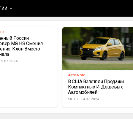
банные Тормоза
ГИИ
то
нный России
овер MG HS Сменил
ение: Клон Вместо
нала
15.07.2024
Авто-мото
В США Взлетели Продажи
Компактных И Дешевых
Автомобилей
SIFD
14.07.2024