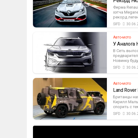
Рекорд Ню
Фирма Renaul
хэтча Megane
рекорд леге
SIFD
30.06.
Авто-мото
У Аналога 
В Сеть выло
предварител
Новинку буду
SIFD
30.06.
Авто-мото
Land Rover
Британцы на
Кирилл Малыш
спорить с тем,
SIFD
30.06.