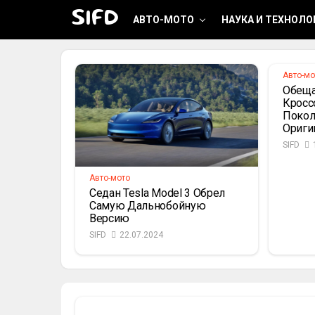
Стальные Колёса И Бара
SIFD
АВТО-МОТО
НАУКА И ТЕХНОЛО
SIFD
22.07.2024
Авто-мо
Обеща
Кросс
Покол
Ориги
SIFD
Авто-мото
Седан Tesla Model 3 Обрел
Самую Дальнобойную
Версию
SIFD
22.07.2024