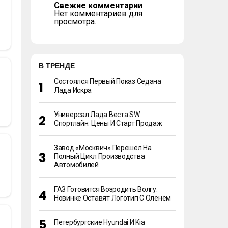
Свежие комментарии
Нет комментариев для
просмотра.
В ТРЕНДЕ
Состоялся Первый Показ Седана
Лада Искра
Универсал Лада Веста SW
Спортлайн: Цены И Старт Продаж
Завод «Москвич» Перешёл На
Полный Цикл Производства
Автомобилей
ГАЗ Готовится Возродить Волгу:
Новинке Оставят Логотип С Оленем
Петербургские Hyundai И Kia