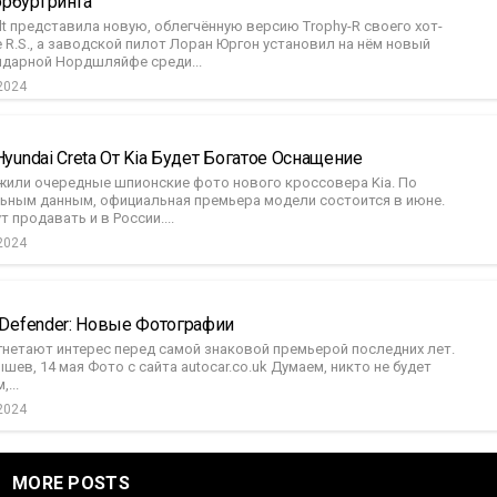
рбургринга
t представила новую, облегчённую версию Trophy-R своего хот-
 R.S., а заводской пилот Лоран Юргон установил на нём новый
ндарной Нордшляйфе среди...
2024
Hyundai Creta От Kia Будет Богатое Оснащение
жили очередные шпионские фото нового кроссовера Kia. По
ьным данным, официальная премьера модели состоится в июне.
т продавать и в России....
2024
 Defender: Новые Фотографии
гнетают интерес перед самой знаковой премьерой последних лет.
ев, 14 мая Фото с сайта autocar.co.uk Думаем, никто не будет
...
2024
MORE POSTS