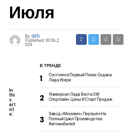
Июля
By
SIFD
Published
30.06.2
024
В ТРЕНДЕ
Состоялся Первый Показ Седана
Лада Искра
In
Универсал Лада Веста SW
thi
s
Спортлайн: Цены И Старт Продаж
art
icl
e:
Завод «Москвич» Перешёл На
Полный Цикл Производства
Автомобилей