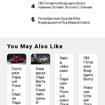
ГАЗ Готовится Возродить Волгу:
Новинке Оставят Логотип С Оленем
Петербургские Hyundai И Kia
Возвращаются Под Маркой Solaris
You May Also Like
Заво
ГАЗ
Д
Готов
«Мос
Ится
Состо
Унив
Квич
Возр
Ялся
Ерсал
»
Одить
Перв
Лада
Пере
Волгу
Ый
Веста
Шёл
:
Пока
SW
На
Нови
З
Спорт
Полн
Нке
Седа
Лайн:
Ый
Оста
На
Цены
Цикл
Вят
Лада
И
Прои
Лого