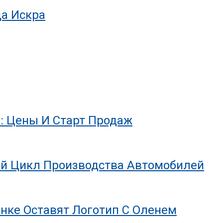
да Искра
: Цены И Старт Продаж
й Цикл Производства Автомобилей
инке Оставят Логотип С Оленем