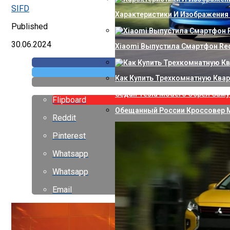
SIFD
Характеристики И Изображения
Published
30.06.2024
Xiaomi Выпустила Смартфон Red
Как Купить Трехкомнатную Квар
Седан Tesla Model 3 Обрел Са
Flipboard
Обещанный России Кроссовер M
Reddit
Pinterest
Whatsapp
Whatsapp
Email