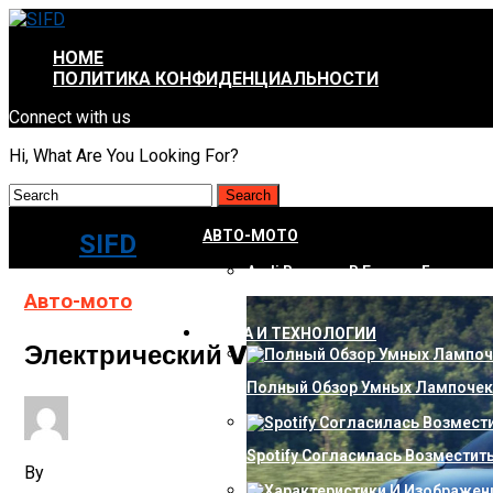
HOME
ПОЛИТИКА КОНФИДЕНЦИАЛЬНОСТИ
Connect with us
Hi, What Are You Looking For?
АВТО-МОТО
SIFD
Audi Вернула В Гамму «бюджетн
Авто-мото
НАУКА И ТЕХНОЛОГИИ
Электрический Volkswagen E-Thar
Полный Обзор Умных Лампочек:
Spotify Согласилась Возместит
By