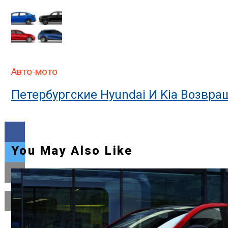
Авто-мото
Петербургские Hyundai И Kia Возвра
You May Also Like
Flipboard
Reddit