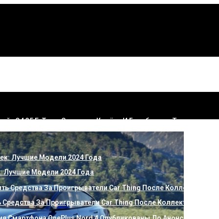
ый» Q4 35 E-Tron: Стальные Колёса И Барабанные Тормоза
u: Простая Альтернатива
 Лучшие Модели 2024 Года
ь Средства За Проигрыватели Car Thing После Коллективного И