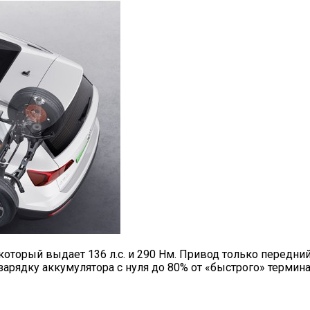
который выдает 136 л.с. и 290 Нм. Привод только передний
арядку аккумулятора с нуля до 80% от «быстрого» терминал