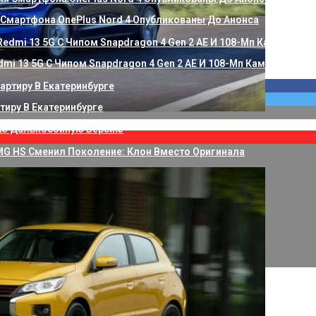
 Смартфона OnePlus Nord 4 Опубликованы До Анонса
mi 13 5G С Чипом Snapdragon 4 Gen 2 AE И 108-Мп Камерой
тиру В Екатеринбурге
мую Дальнобойную Версию
G HS Сменил Поколение: Клон Вместо Оригинала