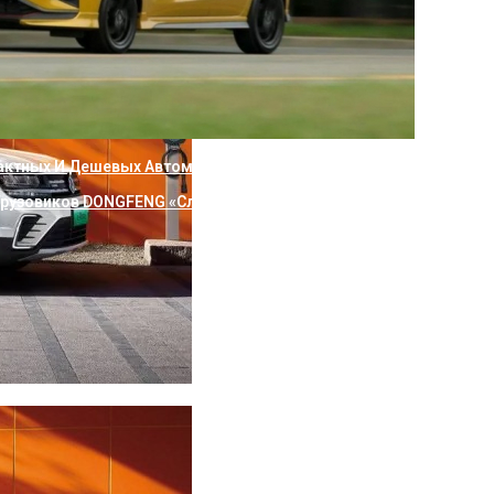
актных И Дешевых Автомобилей
рузовиков DONGFENG «Следуй За Солнцем» На Финишной Прямо