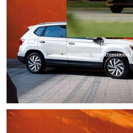
В США Взлетели Продажи Комп
Автопробег Среднетоннажных Г