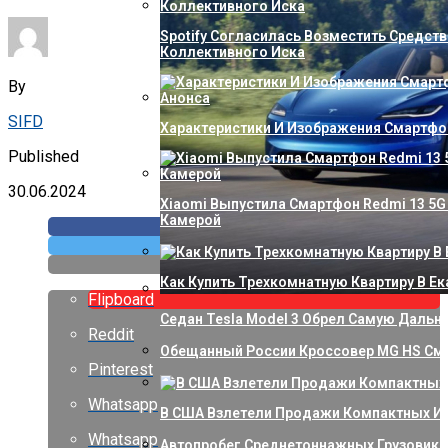
Spotify Согласилась Возместить Средств
Коллективного Иска
By
SIFD
Характеристики И Изображения Смартфон
Published
30.06.2024
Xiaomi Выпустила Смартфон Redmi 13 5G 
Камерой
Как Купить Трехкомнатную Квартиру В Ек
Flipboard
Седан Tesla Model 3 Обрел Самую Даль
Reddit
Обещанный России Кроссовер MG HS Сме
Pinterest
Whatsapp
В США Взлетели Продажи Компактных И
Whatsapp
Автопробег Среднетоннажных Грузовико