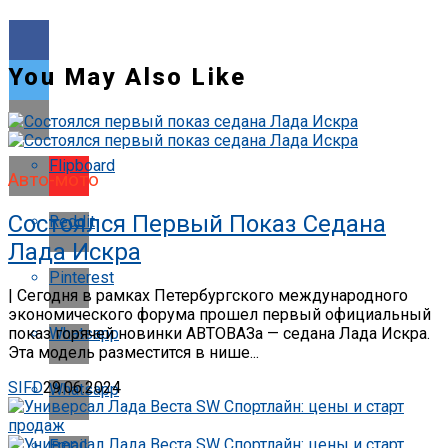
You May Also Like
Flipboard
Авто-мото
Состоялся Первый Показ Седана
Reddit
Лада Искра
Pinterest
| Сегодня в рамках Петербургского международного
экономического форума прошел первый официальный
Whatsapp
показ горячей новинки АВТОВАЗа — седана Лада Искра.
Эта модель разместится в нише...
SIFD
29.06.2024
Whatsapp
Email