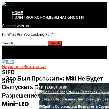
HOME
ПОЛИТИКА КОНФИДЕНЦИАЛЬНОСТИ
Connect with us
Hi, What Are You Looking For?
АВТО-МОТО
Наука и технологии
SIFD
Audi Вернула В Гамму «бюджетный» Q4 3
«Это Был Прототип»: MSI Не Будет
Тормоза
SIFD
Выпускать 500-Гц Монитор С
НАУКА И ТЕХНОЛОГИИ
Разрешением 1440p И Подсветкой
Полный Обзор Умных Лампочек: Лучшие 
Mini-LED