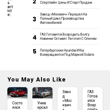
s
Спортлайн: Цены И Старт Продаж
art
icl
e:
Завод «Москвич» Перешёл На
Полный Цикл Производства
Автомобилей
ГАЗ Готовится Возродить Волгу:
Новинке Оставят Логотип С Оленем
Петербургские Hyundai И Kia
Возвращаются Под Маркой Solaris
You May Also Like
Заво
ГАЗ
Д
Готов
«Мос
Ится
Состо
Унив
Квич
Возр
Ялся
Ерсал
»
Одить