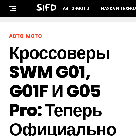
SIFD
АВТО-МОТО
НАУКА И ТЕХНО
АВТО-МОТО
Кроссоверы
SWM G01,
G01F И G05
Pro: Теперь
Официально