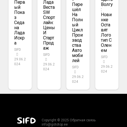
Перв
Лада
Пере
Волгу
Ый
Веста
Шёл
:
Пока
SW
На
Нови
З
Спорт
Полн
Нке
Седа
Лайн:
Ый
Оста
На
Цены
Цикл
Вят
Лада
И
Прои
Лого
Искр
Старт
Звод
Тип С
А
Прод
Ства
Олен
Аж
Авто
Ем
SIFD
Моби
SIFD
SIFD
29.06.2
Лей
024
29.06.2
29.06.2
SIFD
024
024
29.06.2
024
SIFD
Copyright © 2025 Обратная связь
info@gototop.ee