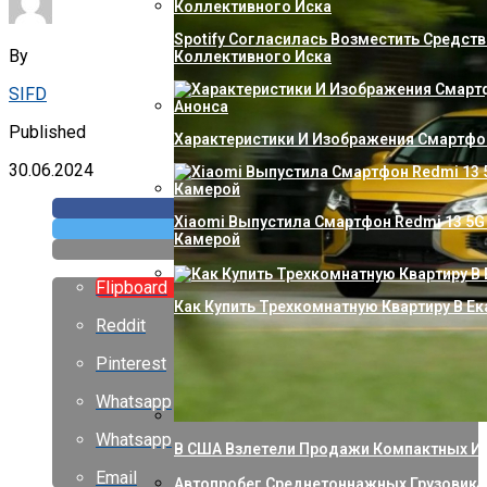
Spotify Согласилась Возместить Средств
By
Коллективного Иска
SIFD
Published
Характеристики И Изображения Смартфон
30.06.2024
Xiaomi Выпустила Смартфон Redmi 13 5G 
Камерой
Flipboard
Как Купить Трехкомнатную Квартиру В Ек
Reddit
Pinterest
Whatsapp
Whatsapp
В США Взлетели Продажи Компактных И
Email
Автопробег Среднетоннажных Грузовико