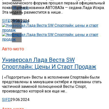
экономического форума прошел первый официальный
Whatsapp
показ горячей новинки АВТОВАЗа — седана Лада Искра.
Эта модель разместится в нише...
SIFD
29.06.2024
Whatsapp
Email
Авто-мото
Универсал Лада Веста SW
Спортлайн: Цены И Старт Продаж
| «Подогретые» Весты в исполнении Спортлайн были
представлены в минувшем октябре и призваны стать
частичной заменой полноценной Весты Спорт,
производство которой все еще не...
SIFD
29.06.2024