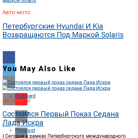
Авто-мото
Петербургские Hyundai И Kia
Возвращаются Под Маркой Solaris
You May Also Like
Flipboard
Авто-мото
Состоялся Первый Показ Седана
Reddit
Лада Искра
Pinterest
| Сегодня в рамках Петербургского международного