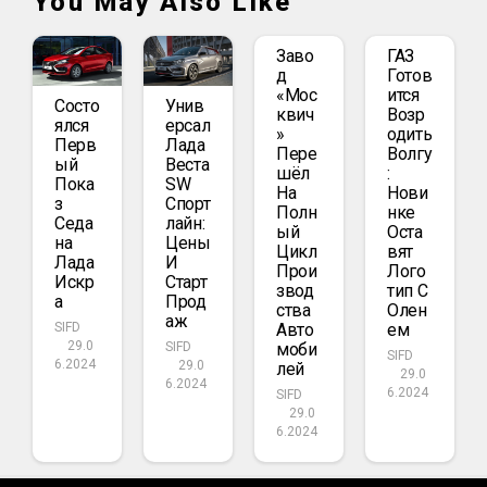
You May Also Like
Заво
ГАЗ
Д
Готов
«Мос
Ится
Состо
Унив
Квич
Возр
Ялся
Ерсал
»
Одить
Перв
Лада
Пере
Волгу
Ый
Веста
Шёл
:
Пока
SW
На
Нови
З
Спорт
Полн
Нке
Седа
Лайн:
Ый
Оста
На
Цены
Цикл
Вят
Лада
И
Прои
Лого
Искр
Старт
Звод
Тип С
А
Прод
Ства
Олен
Аж
Авто
Ем
SIFD
29.0
Моби
SIFD
SIFD
6.2024
29.0
Лей
29.0
6.2024
6.2024
SIFD
29.0
6.2024