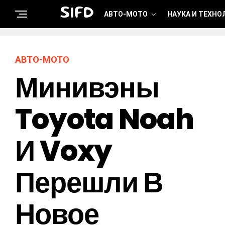
SIFD
АВТО-МОТО
НАУКА И ТЕХНО
АВТО-МОТО
Минивэны
Toyota Noah
И Voxy
Перешли В
Новое