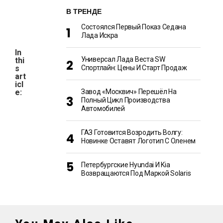
В ТРЕНДЕ
Состоялся Первый Показ Седана
Лада Искра
In
Универсал Лада Веста SW
thi
s
Спортлайн: Цены И Старт Продаж
art
icl
e:
Завод «Москвич» Перешёл На
Полный Цикл Производства
Автомобилей
ГАЗ Готовится Возродить Волгу:
Новинке Оставят Логотип С Оленем
Петербургские Hyundai И Kia
Возвращаются Под Маркой Solaris