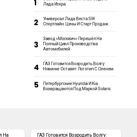
Лада Искра
Универсал Лада Веста SW
Спортлайн: Цены И Старт Продаж
Завод «Москвич» Перешёл На
Полный Цикл Производства
Автомобилей
ГАЗ Готовится Возродить Волгу:
Новинке Оставят Логотип С Оленем
Петербургские Hyundai И Kia
Возвращаются Под Маркой Solaris
л На
ГАЗ Готовится Возродить Волгу: