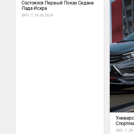
Состоялся Первый Показ Седана
Лада Искра
SIFD
29.06.2024
Универс
Спортла
SIFD
29