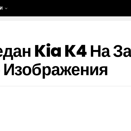
ИИ
ан Kia K4 На За
 Изображения