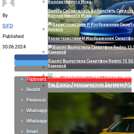
Spotify Согласилась Возместить Средств
By
Коллективного Иска
SIFD
Published
Характеристики И Изображения Смартфон
30.06.2024
Xiaomi Выпустила Смартфон Redmi 13 5G 
Камерой
Седан Tesla Model 3 Обрел Самую Даль
Flipboard
Как Купить Трехкомнатную Квартиру В Ек
Обещанный России Кроссовер MG HS Сме
Reddit
Pinterest
Whatsapp
Whatsapp
Email