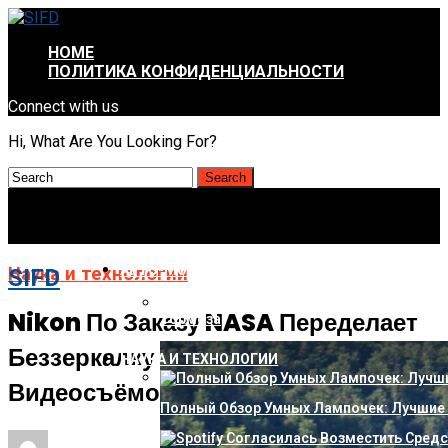
HOME
ПОЛИТИКА КОНФИДЕНЦИАЛЬНОСТИ
Connect with us
Hi, What Are You Looking For?
АВТО-МОТО
Наука и технологии
SIFD
Audi Вернула В Гамму «бюджетный» Q4 3
Nikon По Заказу NASA Переделает
Тормоза
Беззеркалку Z9 Для Фото- И
НАУКА И ТЕХНОЛОГИИ
Видеосъёмок На Луне
Полный Обзор Умных Лампочек: Лучшие 