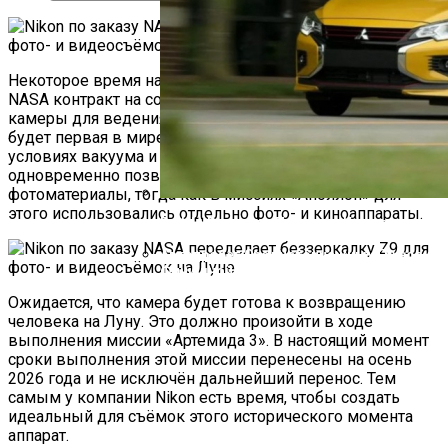
Некоторое время назад компания Nikon подписала с
NASA контракт на создание цифровой беззеркальной
камеры для ведения съёмок на лунной поверхности. Это
будет первая в мире беззеркалка для работы в
условиях вакуума и низких температур. Она
одновременно позволит астронавтам снимать видо- и
фотоматериалы, тогда как в миссиях «Аполлон» для
этого использовались отдельно фото- и киноаппараты.
В США Взлетели Продажи Компактных И
Автопробег Среднетоннажных Грузовико
Финишной Прямой!
Ожидается, что камера будет готова к возвращению
человека на Луну. Это должно произойти в ходе
выполнения миссии «Артемида 3». В настоящий момент
сроки выполнения этой миссии перенесены на осень
2026 года и не исключён дальнейший перенос. Тем
самым у компании Nikon есть время, чтобы создать
идеальный для съёмок этого исторического момента
аппарат.