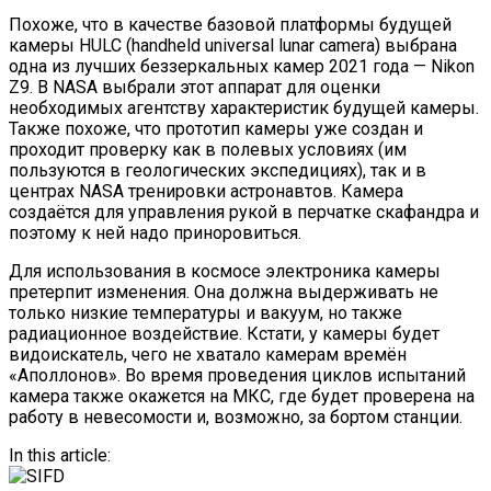
Похоже, что в качестве базовой платформы будущей
камеры HULC (handheld universal lunar camera) выбрана
одна из лучших беззеркальных камер 2021 года — Nikon
Z9. В NASA выбрали этот аппарат для оценки
необходимых агентству характеристик будущей камеры.
Также похоже, что прототип камеры уже создан и
проходит проверку как в полевых условиях (им
пользуются в геологических экспедициях), так и в
центрах NASA тренировки астронавтов. Камера
создаётся для управления рукой в перчатке скафандра и
поэтому к ней надо приноровиться.
Для использования в космосе электроника камеры
претерпит изменения. Она должна выдерживать не
только низкие температуры и вакуум, но также
радиационное воздействие. Кстати, у камеры будет
видоискатель, чего не хватало камерам времён
«Аполлонов». Во время проведения циклов испытаний
камера также окажется на МКС, где будет проверена на
работу в невесомости и, возможно, за бортом станции.
In this article: