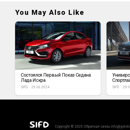
You May Also Like
Состоялся Первый Показ Седана
Универс
Лада Искра
Спортла
SIFD
29.06.2024
SIFD
29.0
SIFD
Copyright © 2025 Обратная связь info@gotot