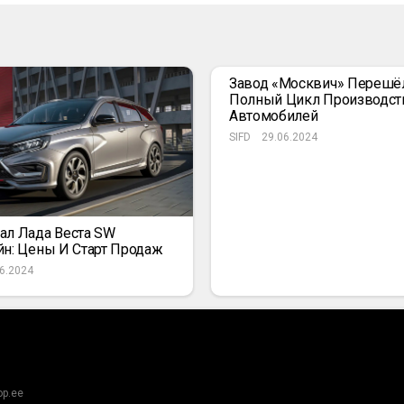
Завод «Москвич» Перешё
Полный Цикл Производст
Автомобилей
SIFD
29.06.2024
ал Лада Веста SW
йн: Цены И Старт Продаж
6.2024
op.ee