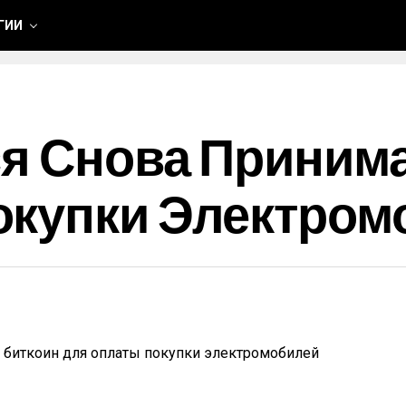
ГИИ
ся Снова Приним
окупки Электром