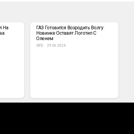
л На
ГАЗ Готовится Возродить Волгу:
ва
Новинке Оставят Логотип С
Оленем
SIFD
29.06.2024