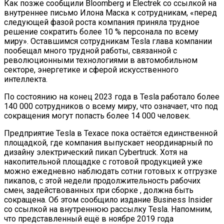
Как позже сообщили Bloomberg и Electrek со ссылкой на
внутреннее письмо Илона Маска к сотрудникам, «перед
следующей фазой роста компания приняла трудное
решение сократить более 10 % персонала по всему
миру». Оставшимся сотрудникам Tesla глава компании
пообещал много трудной работы, связанной с
революционными технологиями в автомобильном
секторе, энергетике и сферой искусственного
интеллекта.
По состоянию на конец 2023 года в Tesla работало более
140 000 сотрудников о всему миру, что означает, что под
сокращения могут попасть более 14 000 человек.
Предприятие Tesla в Техасе пока остаётся единственной
площадкой, где компания выпускает неординарный по
дизайну электрический пикап Cybertruck. Хотя на
накопительной площадке с готовой продукцией уже
можно ежедневно наблюдать сотни готовых к отгрузке
пикапов, с этой недели продолжительность рабочих
смен, задействованных при сборке , должна быть
сокращена. Об этом сообщило издание Business Insider
со ссылкой на внутреннюю рассылку Tesla. Напомним,
что представленный ещё в ноябре 2019 года