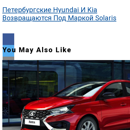
Петербургские Hyundai И Kia
Возвращаются Под Маркой Solaris
You May Also Like
Flipboard
Reddit
Pinterest
Whatsapp