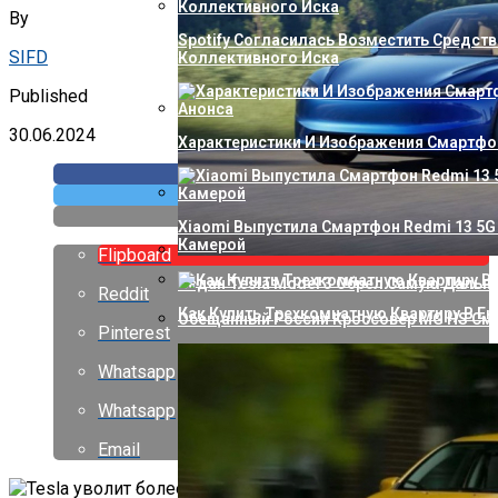
By
Spotify Согласилась Возместить Средств
SIFD
Коллективного Иска
Published
30.06.2024
Характеристики И Изображения Смартфон
Xiaomi Выпустила Смартфон Redmi 13 5G 
Камерой
Flipboard
Седан Tesla Model 3 Обрел Самую Даль
Reddit
Как Купить Трехкомнатную Квартиру В Ек
Обещанный России Кроссовер MG HS Сме
Pinterest
Whatsapp
Whatsapp
Email