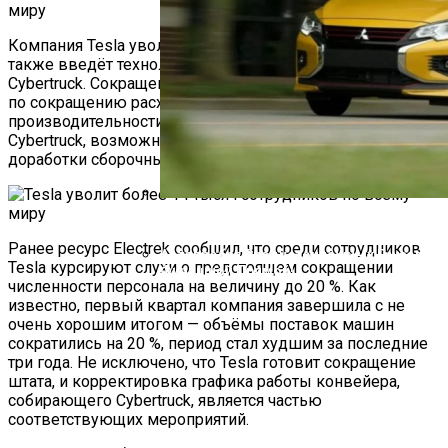
Компания Tesla уволит около 14 тыс. сотрудников, а
также введёт технологические паузы на производстве
Cybertruck. Сокращения происходят на фоне усилий Tesla
по сокращению расходов и повышению
производительности. А изменения в производстве
Cybertruck, возможно, обусловлены необходимостью
доработки сборочных линий.
В США Взлетели Продажи Компактных И
Ранее ресурс Electrek сообщил, что среди сотрудников
Автопробег Среднетоннажных Грузовико
Tesla курсируют слухи о предстоящем сокращении
Финишной Прямой!
численности персонала на величину до 20 %. Как
известно, первый квартал компания завершила с не
очень хорошим итогом — объёмы поставок машин
сократились на 20 %, период стал худшим за последние
три года. Не исключено, что Tesla готовит сокращение
штата, и корректировка графика работы конвейера,
собирающего Cybertruck, является частью
соответствующих мероприятий.