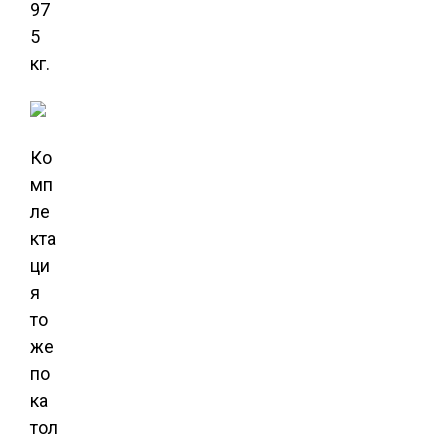
97
5
кг.
Ко
мп
ле
кта
ци
я
то
же
по
ка
тол