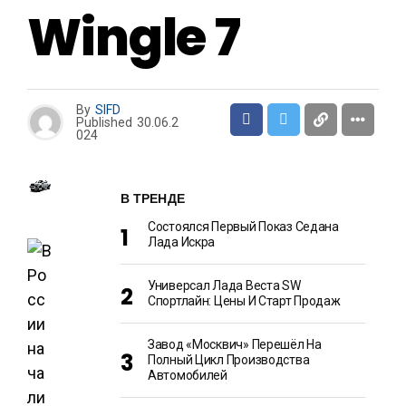
Wingle 7
By
SIFD
Published
30.06.2
024
В ТРЕНДЕ
Состоялся Первый Показ Седана
Лада Искра
Универсал Лада Веста SW
Спортлайн: Цены И Старт Продаж
Завод «Москвич» Перешёл На
Полный Цикл Производства
Автомобилей