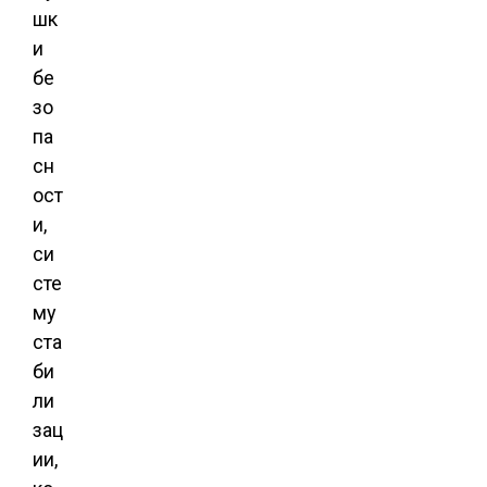
шк
и
бе
зо
па
сн
ост
и,
си
сте
му
ста
би
ли
зац
ии,