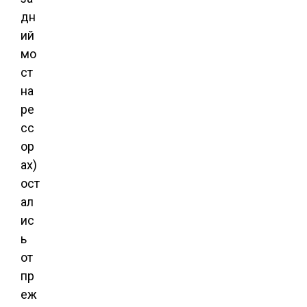
дн
ий
мо
ст
на
ре
сс
ор
ах)
ост
ал
ис
ь
от
пр
еж