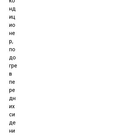
ко
нд
иц
ио
не
р,
по
до
гре
в
пе
ре
дн
их
си
де
ни