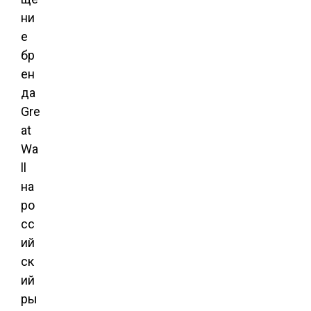
ни
е
бр
ен
да
Gre
at
Wa
ll
на
ро
сс
ий
ск
ий
ры