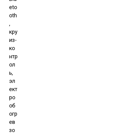
eto
oth
,
кру
из-
ко
нтр
ол
ь,
эл
ект
ро
об
огр
ев
зо