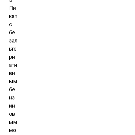
Пи
кап
с
бе
зал
ьте
рн
ати
вн
ым
бе
нз
ин
ов
ым
мо