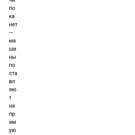
по
ка
нет
—
ма
ши
ны
по
ста
вл
яю
т
на
пр
ям
ую