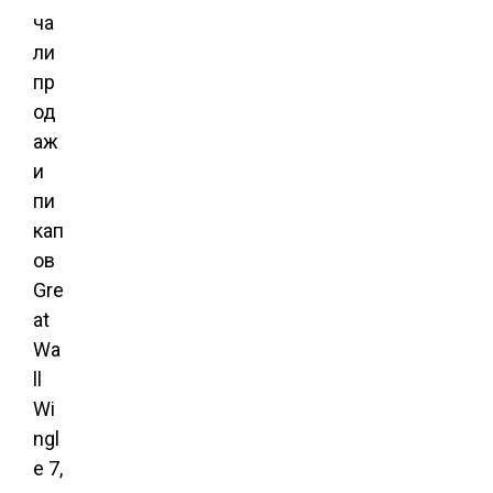
ча
ли
пр
од
аж
и
пи
кап
ов
Gre
at
Wa
ll
Wi
ngl
e 7,