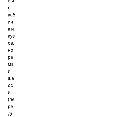
вы
е
каб
ин
а и
куз
ов,
но
ра
ма
и
ша
сс
и
(пе
ре
дн