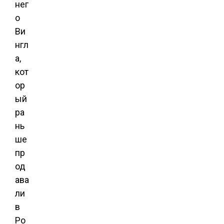
нег
о
Ви
нгл
а,
кот
ор
ый
ра
нь
ше
пр
од
ава
ли
в
Ро