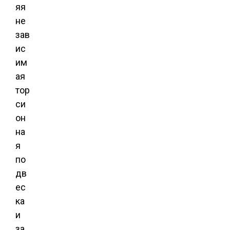
яя
не
зав
ис
им
ая
тор
си
он
на
я
по
дв
ес
ка
и
за