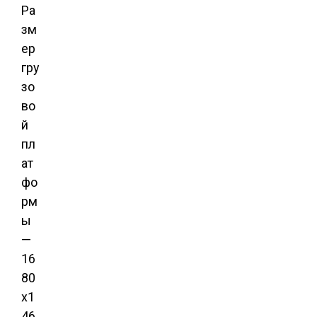
Ра
зм
ер
гру
зо
во
й
пл
ат
фо
рм
ы
—
16
80
х1
46