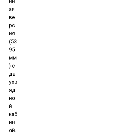
нн
ая
ве
рс
ия
(53
95
мм
) с
дв
ухр
яд
но
й
каб
ин
ой.