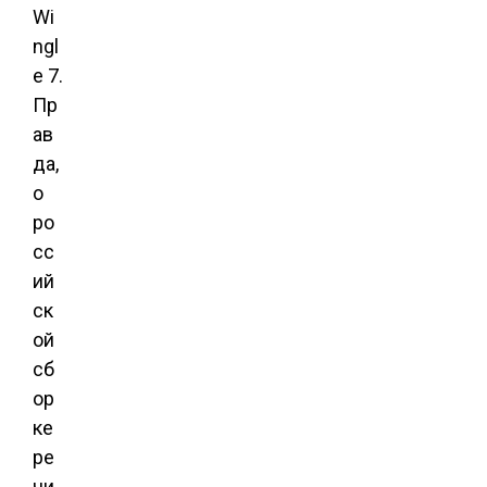
Wi
ngl
e 7.
Пр
ав
да,
о
ро
сс
ий
ск
ой
сб
ор
ке
ре
чи