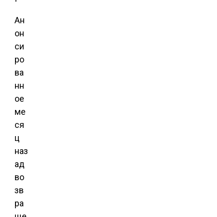
Ан
он
си
ро
ва
нн
ое
ме
ся
ц
наз
ад
во
зв
ра
ще