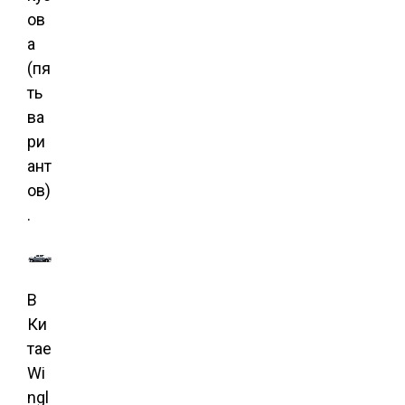
ов
а
(пя
ть
ва
ри
ант
ов)
.
В
Ки
тае
Wi
ngl