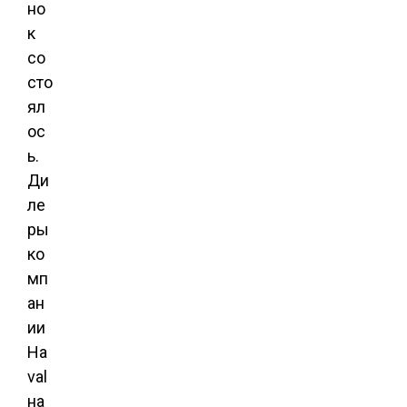
но
к
со
сто
ял
ос
ь.
Ди
ле
ры
ко
мп
ан
ии
Ha
val
на