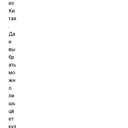
из
Ки
тая
.
Да
и
вы
бр
ать
мо
жн
о
ли
шь
цв
ет
куз