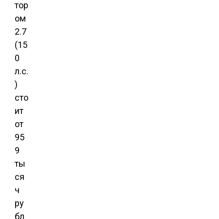
тор
ом
2.7
(15
0
л.с.
)
сто
ит
от
95
9
ты
ся
ч
ру
бл