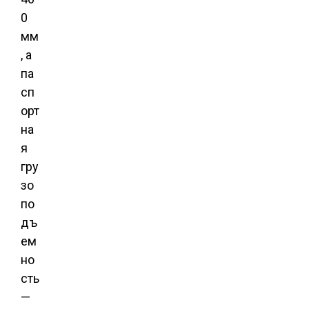
0
мм
, а
па
сп
орт
на
я
гру
зо
по
дъ
ем
но
сть
—