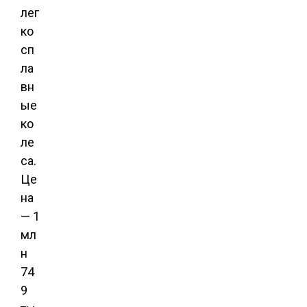
лег
ко
сп
ла
вн
ые
ко
ле
са.
Це
на
— 1
мл
н
74
9