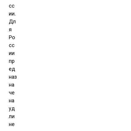
сс
ии.
Дл
я
Ро
сс
ии
пр
ед
наз
на
че
на
уд
ли
не