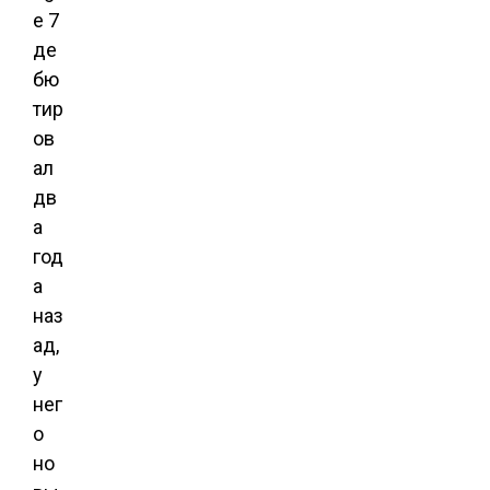
e 7
де
бю
тир
ов
ал
дв
а
год
а
наз
ад,
у
нег
о
но