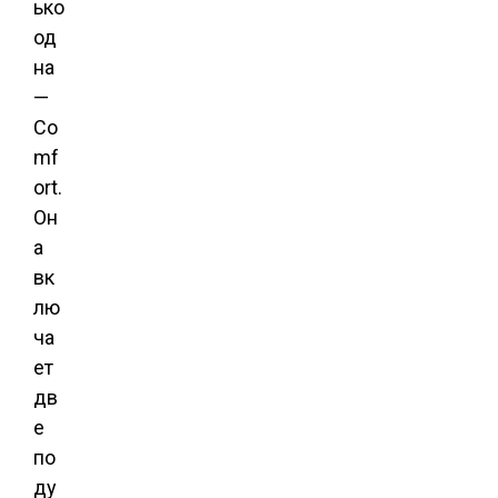
ько
од
на
—
Co
mf
ort.
Он
а
вк
лю
ча
ет
дв
е
по
ду