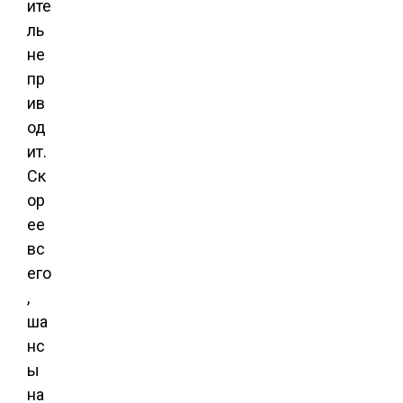
ите
ль
не
пр
ив
од
ит.
Ск
ор
ее
вс
его
,
ша
нс
ы
на