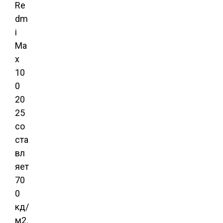
Re
dm
i
Ma
x
10
0
20
25
со
ста
вл
яет
70
0
кд/
м2.