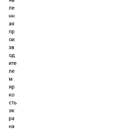
ле
нн
ая
пр
ои
зв
од
ите
ле
м
яр
ко
сть
эк
ра
на