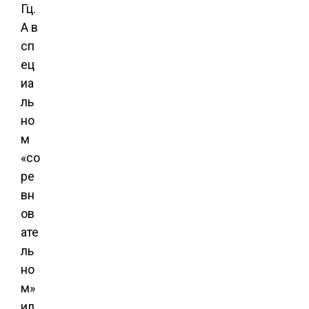
Гц.
А в
сп
ец
иа
ль
но
м
«со
ре
вн
ов
ате
ль
но
м»
ил