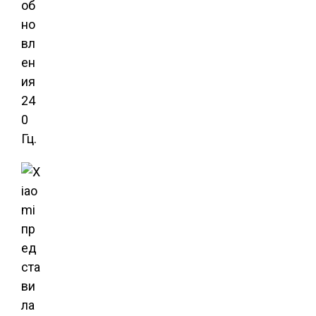
об
но
вл
ен
ия
24
0
Гц.