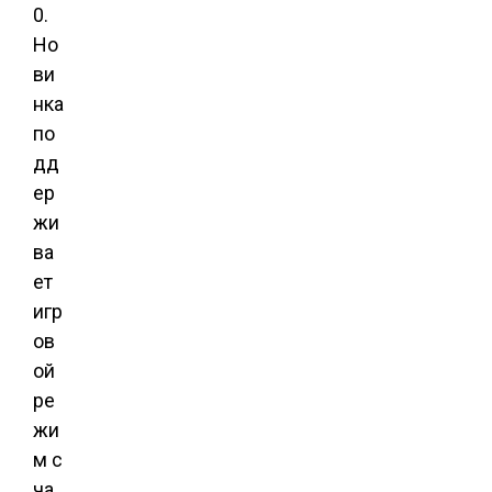
0.
Но
ви
нка
по
дд
ер
жи
ва
ет
игр
ов
ой
ре
жи
м с
ча