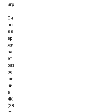
игр
.
Он
по
дд
ер
жи
ва
ет
раз
ре
ше
ни
е
4K
(38