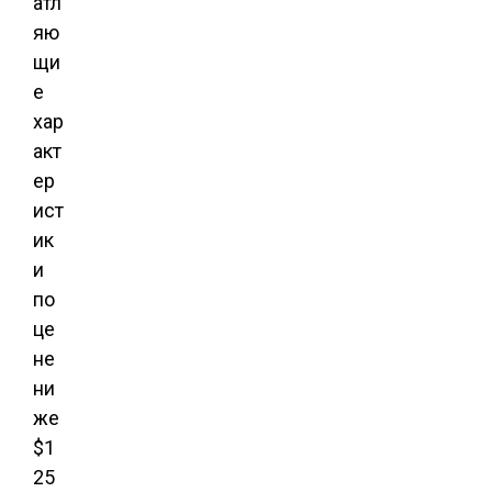
атл
яю
щи
е
хар
акт
ер
ист
ик
и
по
це
не
ни
же
$1
25