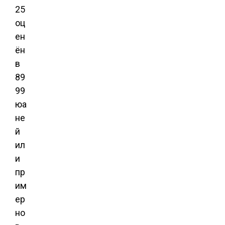
25
оц
ен
ён
в
89
99
юа
не
й
ил
и
пр
им
ер
но