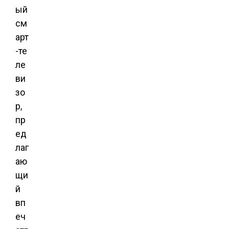
ый
см
арт
-те
ле
ви
зо
р,
пр
ед
лаг
аю
щи
й
вп
еч