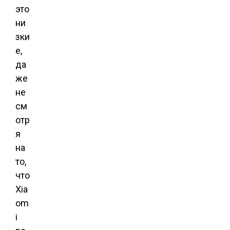
это
ни
зки
е,
да
же
не
см
отр
я
на
то,
что
Xia
om
i