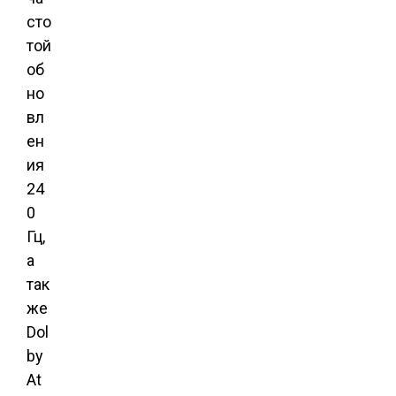
сто
той
об
но
вл
ен
ия
24
0
Гц,
а
так
же
Dol
by
At