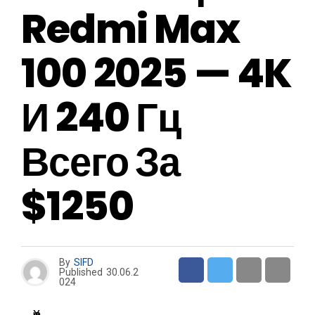
Redmi Max
100 2025 — 4K
И 240 Гц
Всего За
$1250
By
SIFD
Published
30.06.2
024