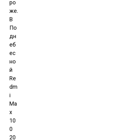
ро
же.
В
По
дн
еб
ес
но
й
Re
dm
i
Ma
x
10
0
20