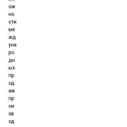
ож
но
сти
ме
жд
уна
ро
дн
ых
пр
од
аж
пр
ои
зв
од