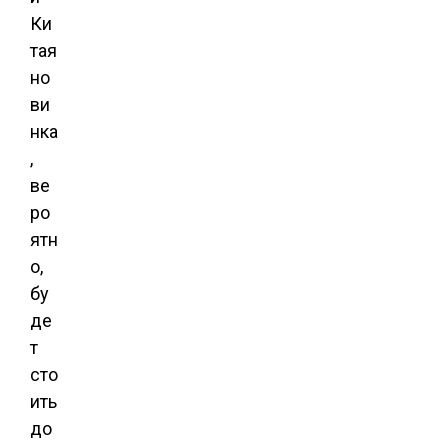
Ки
тая
но
ви
нка
,
ве
ро
ятн
о,
бу
де
т
сто
ить
до