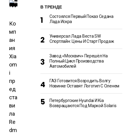
В ТРЕНДЕ
Состоялся Первый Показ Седана
Лада Искра
Ко
мп
Универсал Лада Веста SW
ан
Спортлайн: Цены И Старт Продаж
ия
Xia
Завод «Москвич» Перешёл На
Полный Цикл Производства
om
Автомобилей
i
пр
ГАЗ Готовится Возродить Волгу:
Новинке Оставят Логотип С Оленем
ед
ста
Петербургские Hyundai И Kia
ви
Возвращаются Под Маркой Solaris
ла
Re
dm