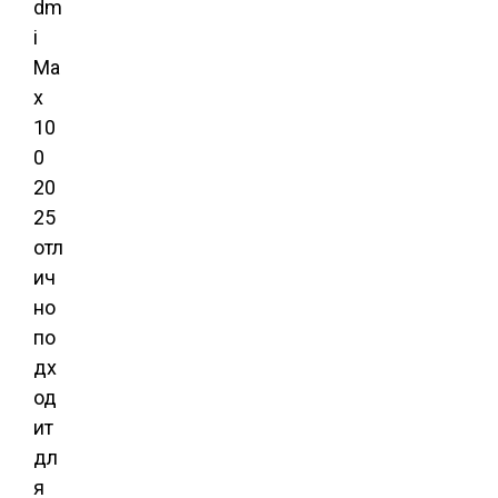
dm
i
Ma
x
10
0
20
25
отл
ич
но
по
дх
од
ит
дл
я