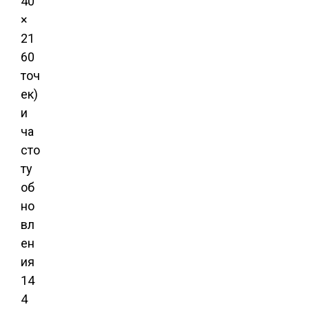
40
×
21
60
точ
ек)
и
ча
сто
ту
об
но
вл
ен
ия
14
4