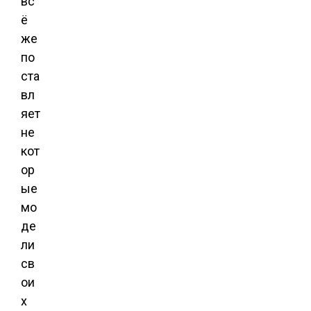
вс
ё
же
по
ста
вл
яет
не
кот
ор
ые
мо
де
ли
св
ои
х