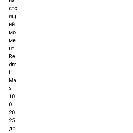
на
сто
ящ
ий
мо
ме
нт
Re
dm
i
Ma
x
10
0
20
25
до