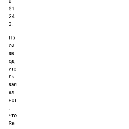
в
$1
24
3.
Пр
ои
зв
од
ите
ль
зая
вл
яет
,
что
Re