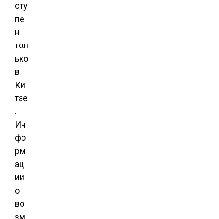
сту
пе
н
тол
ько
в
Ки
тае
.
Ин
фо
рм
ац
ии
о
во
зм