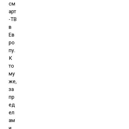
см
арт
-ТВ
в
Ев
ро
пу.
К
то
му
же,
за
пр
ед
ел
ам
и